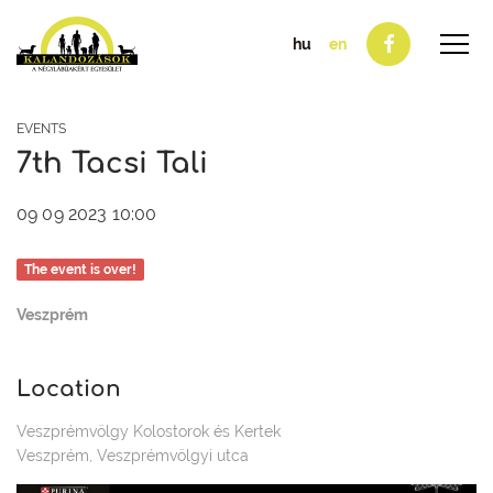
hu
en
EVENTS
7th Tacsi Tali
09 09 2023
10:00
The event is over!
Veszprém
Location
Veszprémvölgy Kolostorok és Kertek
Veszprém, Veszprémvölgyi utca